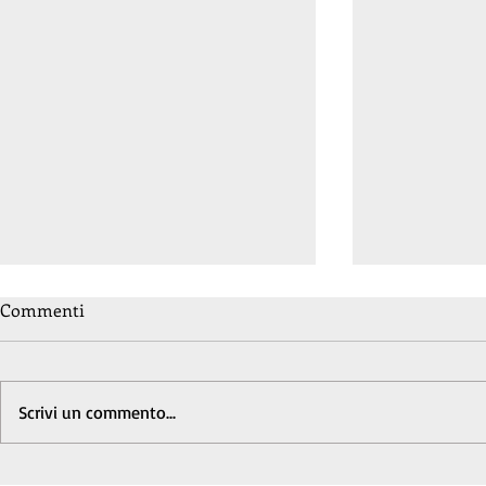
Commenti
Scrivi un commento...
Nino Campisi legge Roberto
Nino Campis