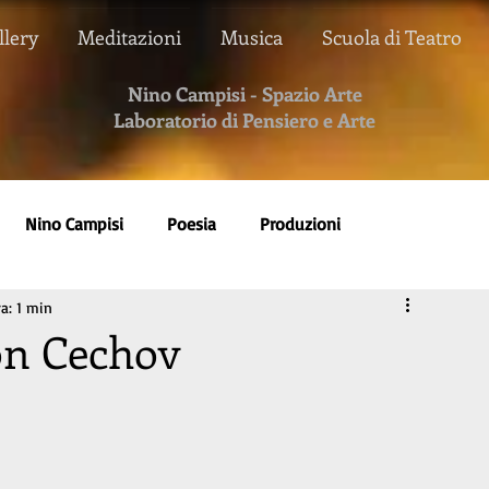
llery
Meditazioni
Musica
Scuola di Teatro
Nino Campisi - Spazio Arte
Laboratorio di Pensiero e Arte
Nino Campisi
Poesia
Produzioni
a: 1 min
Studio
Testimonials
Roberto Roversi
on Cechov