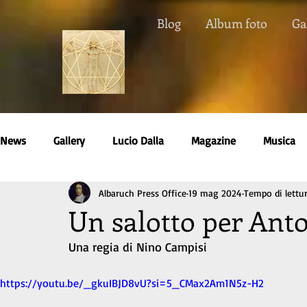
Blog
Album foto
Ga
News
Gallery
Lucio Dalla
Magazine
Musica
Albaruch Press Office
19 mag 2024
Tempo di lettur
Scuola di Teatro
Spazio Arte
Teatro
Teatro 
Un salotto per Ant
Una regia di Nino Campisi
https://youtu.be/_gkuIBJD8vU?si=5_CMax2Am1N5z-H2