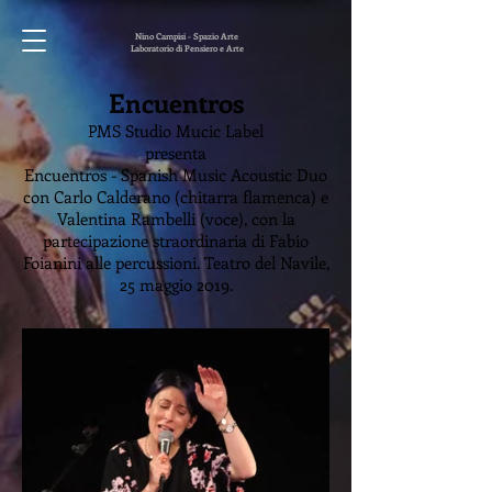
Nino Campisi - Spazio Arte
Laboratorio di Pensiero e Arte
Encuentros
PMS Studio Mucic Label
presenta
Encuentros - Spanish Music Acoustic Duo
con Carlo Calderano (chitarra flamenca) e
Valentina Rambelli (voce), con la
partecipazione straordinaria di Fabio
Foianini alle percussioni. Teatro del Navile,
25 maggio 2019.