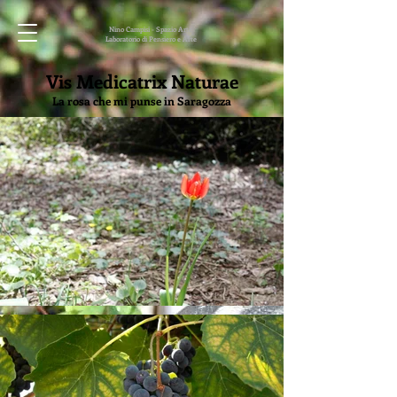
Nino Campisi - Spazio Arte
Laboratorio di Pensiero e Arte
Vis Medicatrix Naturae
La rosa che mi punse in Saragozza