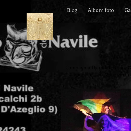
Blog
Album foto
Ga
Compagnia Djamilah Dance Group
voce e testi di Maurizio C