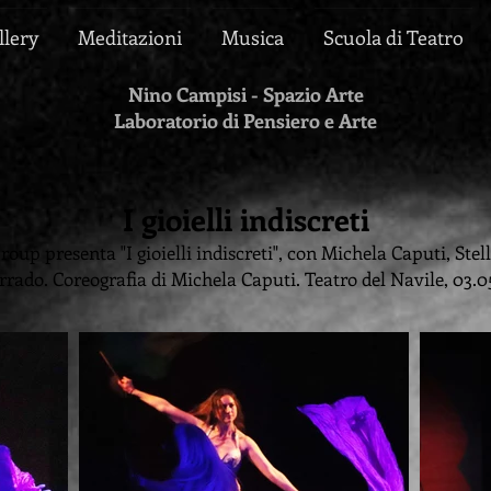
llery
Meditazioni
Musica
Scuola di Teatro
Nino Campisi - Spazio Arte
Laboratorio di Pensiero e Arte
I gioielli indiscreti
 presenta "I gioielli indiscreti", con Michela Caputi, Stel
orrado. Coreografia di Michela Caputi. Teatro del Navile, 03.0